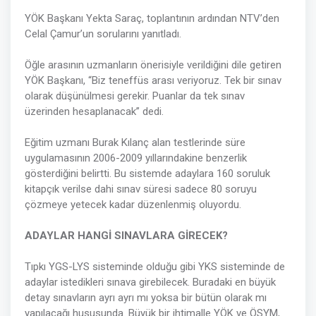
YÖK Başkanı Yekta Saraç, toplantının ardından NTV’den
Celal Çamur’un sorularını yanıtladı.
Öğle arasının uzmanların önerisiyle verildiğini dile getiren
YÖK Başkanı, “Biz teneffüs arası veriyoruz. Tek bir sınav
olarak düşünülmesi gerekir. Puanlar da tek sınav
üzerinden hesaplanacak” dedi.
Eğitim uzmanı Burak Kılanç alan testlerinde süre
uygulamasının 2006-2009 yıllarındakine benzerlik
gösterdiğini belirtti. Bu sistemde adaylara 160 soruluk
kitapçık verilse dahi sınav süresi sadece 80 soruyu
çözmeye yetecek kadar düzenlenmiş oluyordu.
ADAYLAR HANGİ SINAVLARA GİRECEK?
Tıpkı YGS-LYS sisteminde olduğu gibi YKS sisteminde de
adaylar istedikleri sınava girebilecek. Buradaki en büyük
detay sınavların ayrı ayrı mı yoksa bir bütün olarak mı
yapılacağı hususunda. Büyük bir ihtimalle YÖK ve ÖSYM,