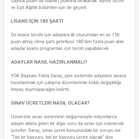
Sayısal puanı da olabilir) puanına bırakacak. Aynısı Sözel
ve Eşit Ağırlık bölümleri için de geçerli.
LİSANS İÇİN 180 ŞARTI
Ön lisans tercihi için adaylara ilk oturumdan en az 150
puan almış olma şartı getiriliyor. 180'den fazla puan alan
adaylar lisans programları için tercih yapabilecek.
ADAYLAR NASIL HAZIRLANMALI?
YÖK Başkanı Yekta Saraç, yeni sistemde adayların sınava
hazırlanmak için çalışma düzenlerinde köklü değişikliğe
ihtiyaç duymayacağını belirtti.
SINAV ÜCRETLERİ NASIL OLACAK?
Üniversite sınav sisteminin değişmesiyle milyonlarca
adayın aklına gelen bir diğer soru da sınav için ödenecek
ücretler. Saraç, sınav ücreti konusundaki bir soruyu ise
“Tek bir başvuru, tek bir başvuru ücreti olacak” diye