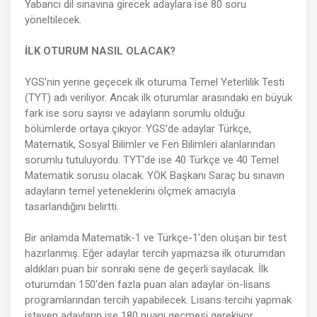
Yabancı dil sınavına girecek adaylara ise 80 soru
yöneltilecek.
İLK OTURUM NASIL OLACAK?
YGS'nin yerine geçecek ilk oturuma Temel Yeterlilik Testi
(TYT) adı veriliyor. Ancak ilk oturumlar arasındaki en büyük
fark ise soru sayısı ve adayların sorumlu olduğu
bölümlerde ortaya çıkıyor. YGS'de adaylar Türkçe,
Matematik, Sosyal Bilimler ve Fen Bilimleri alanlarından
sorumlu tutuluyordu. TYT'de ise 40 Türkçe ve 40 Temel
Matematik sorusu olacak. YÖK Başkanı Saraç bu sınavın
adayların temel yeteneklerini ölçmek amacıyla
tasarlandığını belirtti.
Bir anlamda Matematik-1 ve Türkçe-1'den oluşan bir test
hazırlanmış. Eğer adaylar tercih yapmazsa ilk oturumdan
aldıkları puan bir sonraki sene de geçerli sayılacak. İlk
oturumdan 150'den fazla puan alan adaylar ön-lisans
programlarından tercih yapabilecek. Lisans tercihi yapmak
isteyen adayların ise 180 puanı geçmesi gerekiyor.