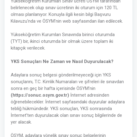
Yükseköğretim Kurumları Sınav ücreti ÖSYM tarafından
belirlenecek olup sınav ücretinin iki oturum için 120 TL
olması planlanıyor. Konuyla ilgili kesin bilgi Başvuru
Kılavuzu'nda ve ÖSYM'nin web sayfasından ilan edilecek.
Yükseköğretim Kurumları Sınavında birinci oturumda
(TYT) bir, ikinci oturumda bir olmak üzere toplam iki
kitapçık verilecek.
YKS Sonuçları Ne Zaman ve Nasıl Duyurulacak?
Adaylara sonuç belgesi gönderilmeyeceği için YKS
sonuçlarını, T.C. Kimlik Numaraları ve şifreleri ile sınavdan
sonra en geç bir hafta içerisinde ÖSYM’nin
(https://sonuc.osym.gov.tr)
İnternet adresinden
öğrenebilecekler. İnternet sayfasındaki duyurular adaylara
tebliğ hükmündedir. YKS sonuçları, YKS sonrasında
İnternet’ten duyurulacak olan sınav sonuç bilgilerinde de
yer alacak.
ÖSYM, adaylara yönelik sınav sonuç belgelerinin