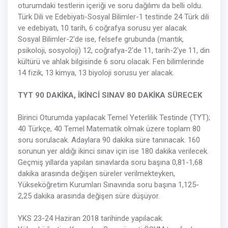
oturumdaki testlerin içeriği ve soru dağılımı da belli oldu.
Türk Dili ve Edebiyatı-Sosyal Bilimler-1 testinde 24 Türk dili
ve edebiyatı, 10 tarih, 6 coğrafya sorusu yer alacak.
Sosyal Bilimler-2'de ise, felsefe grubunda (mantık,
psikoloji, sosyoloji) 12, coğrafya-2'de 11, tarih-2'ye 11, din
kültürü ve ahlak bilgisinde 6 soru olacak. Fen bilimlerinde
14 fizik, 13 kimya, 13 biyoloji sorusu yer alacak.
TYT 90 DAKİKA, İKİNCİ SINAV 80 DAKİKA SÜRECEK
Birinci Oturumda yapılacak Temel Yeterlilik Testinde (TYT);
40 Türkçe, 40 Temel Matematik olmak üzere toplam 80
soru sorulacak. Adaylara 90 dakika süre tanınacak. 160
sorunun yer aldığı ikinci sınav için ise 180 dakika verilecek.
Geçmiş yıllarda yapılan sınavlarda soru başına 0,81-1,68
dakika arasında değişen süreler verilmekteyken,
Yükseköğretim Kurumları Sınavında soru başına 1,125-
2,25 dakika arasında değişen süre düşüyor.
YKS 23-24 Haziran 2018 tarihinde yapılacak.