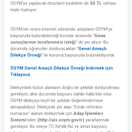
ÖSYM'ye yapılacak itirazların bedelinin de
50 TL
olması
tepki topluyor.
ÖSYM'nin resmi internet sitesinde, adayların ÖSYM'ye
başvuruda bulunabileceği konular arasında
"Sınav
sonuçlarının incelenmesi isteği"
de yer alıyor. Bu
durumda öğrenciler dolduracakları
"Genel Amaçlı
Dilekçe Örneği"
ile kuruma başvuruda bulunabiliyorlar.
ÖSYM Genel Amaçlı Dilekçe Örneği İndirmek için
Tıklayınız
Dilekçedeki bütün alanların doğru bir şekilde doldurulması
gerekiyor, aksi durumda başvuru sahibi haklı bile olsa
ÖSYM dilekçeyi keyfi bir şekilde değerlendirmeye
almayabiliyor. Dilekçede yer alan "Evrak referans
numarası" alanını doldurmak için
Aday İşlemleri
Sistemi
'nden
(http://ais.osym.gov.tr)
yararlanmak
gerekiyor. Bu siteye TC Kimlik No ve sınav başvuru